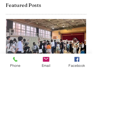
Featured Posts
Phone
Email
Facebook
令和８年度 第64回硬筆中
令和6年書初め
央展覧会
埼玉県中央展
Recent Posts