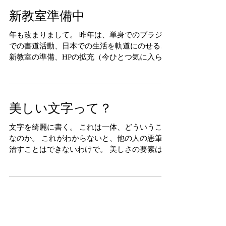
れるといいのですが。 さて、いよいよ準備して
まいりました書道教室の体験レッスンが明日開
催です。あまり宣伝...
新教室準備中
年も改まりまして。 昨年は、単身でのブラジル
での書道活動、日本での生活を軌道にのせる、
新教室の準備、HPの拡充（今ひとつ気に入らな
いのですが...たくさん課題ありで）四苦八苦の
SNSの作品公開、ポルトガル語のブラッシュア
ップ、などコツコツとじみーに潜伏して基礎固
めという名の...
美しい文字って？
文字を綺麗に書く。 これは一体、どういうこと
なのか。 これがわからないと、他の人の悪筆を
治すことはできないわけで。 美しさの要素は、
１.形 2.線の質 3.中心の統一などの全体感 この
三つです。 この３要素が揃うと誰が見ても美し
い字となります。...