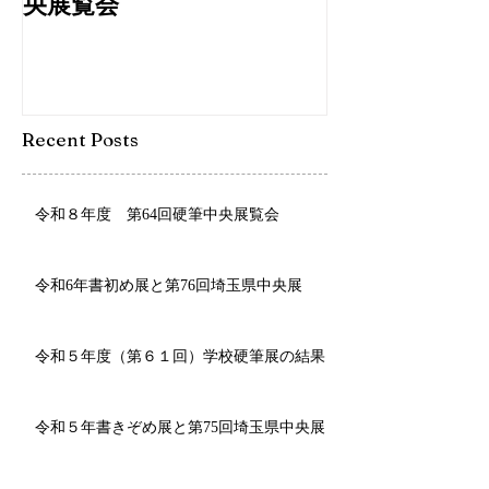
令和８年度 第64回硬筆中
令和6年書初め
央展覧会
埼玉県中央展
Recent Posts
令和８年度 第64回硬筆中央展覧会
令和6年書初め展と第76回埼玉県中央展
令和５年度（第６１回）学校硬筆展の結果