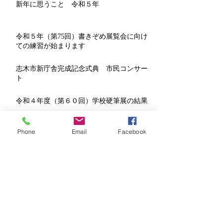
令和５年書きぞめ展と第75回埼玉県中央展
新年に思うこと 令和５年
令和５年（第75回）書きぞめ展覧会に向け
ての練習が始まります
志木市新庁舎完成記念式典 市民コンサー
ト
Phone
Email
Facebook
令和４年度（第６０回）学校硬筆展の結果
学校硬筆展の目指すもの - 全力投球の方法
-
土曜日の体験教室について