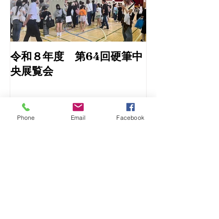
令和８年度 第64回硬筆中
令和6年書初め
央展覧会
埼玉県中央展
Phone
Email
Facebook
Recent Posts
令和８年度 第64回硬筆中央展覧会
令和6年書初め展と第76回埼玉県中央展