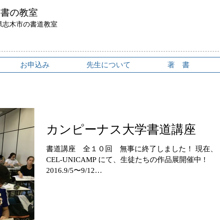
鳥書の教室
県志木市の書道教室
お申込み
先生について
著 書
カンピーナス大学書道講座
書道講座 全１０回 無事に終了しました！ 現在、
CEL-UNICAMP にて、生徒たちの作品展開催中 !
2016.9/5〜9/12
http://www.unicamp.br/unicamp/noticias/2016/09/02/alu
os-concluem-curs...