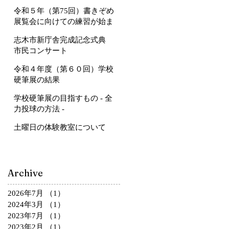
令和５年（第75回）書きぞめ
展覧会に向けての練習が始ま
ります
志木市新庁舎完成記念式典
市民コンサート
令和４年度（第６０回）学校
硬筆展の結果
学校硬筆展の目指すもの - 全
力投球の方法 -
土曜日の体験教室について
Archive
2026年7月
（1）
1件の記事
2024年3月
（1）
1件の記事
2023年7月
（1）
1件の記事
2023年2月
（1）
1件の記事