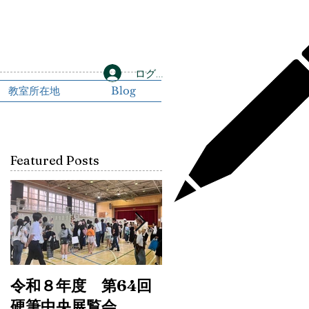
ログイン
教室所在地
Blog
Featured Posts
n
令和８年度 第64回
令和6年書初め展と
硬筆中央展覧会
76回埼玉県中央展