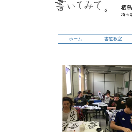
​栖
埼玉
ホーム
書道教室