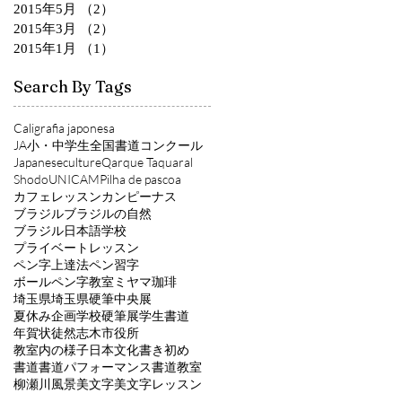
2015年5月
（2）
2件の記事
2015年3月
（2）
2件の記事
2015年1月
（1）
1件の記事
Search By Tags
Caligrafia japonesa
JA小・中学生全国書道コンクール
Japaneseculture
Qarque Taquaral
Shodo
UNICAMP
ilha de pascoa
カフェレッスン
カンピーナス
ブラジル
ブラジルの自然
ブラジル日本語学校
プライベートレッスン
ペン字上達法
ペン習字
ボールペン字教室
ミヤマ珈琲
埼玉県
埼玉県硬筆中央展
夏休み企画
学校硬筆展
学生書道
年賀状
徒然
志木市役所
教室内の様子
日本文化
書き初め
書道
書道パフォーマンス
書道教室
柳瀬川風景
美文字
美文字レッスン