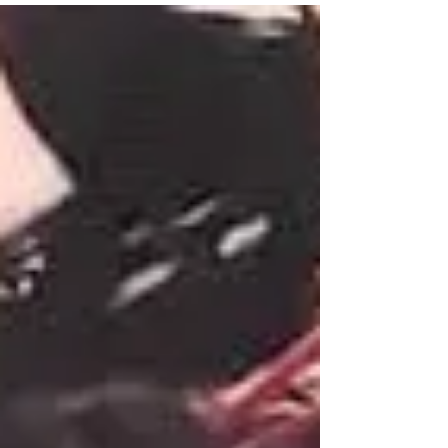
多の地区展出品者数、県展選出数、入賞数でし
た！！...