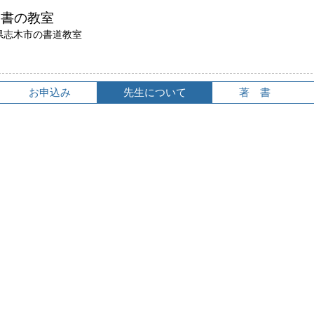
鳥書の教室
県志木市の書道教室
お申込み
先生について
著 書