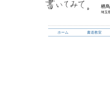
​栖
埼玉
ホーム
書道教室