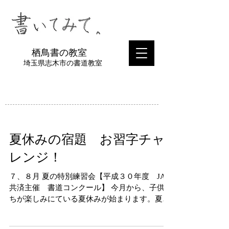
​栖鳥書の教室
埼玉県志木市の書道教室
夏休みの宿題 お習字チャ
レンジ！
７、８月 夏の特別練習会【平成３０年度 JA
共済主催 書道コンクール】 今月から、子供た
ちが楽しみにている夏休みが始まります。夏休
みの間に普段はできない様々な経験をさせたい
とお考えの方も多いかと思います。 普段は他の