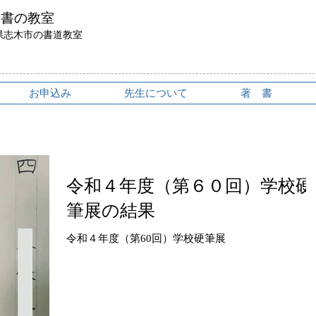
鳥書の教室
県志木市の書道教室
お申込み
先生について
著 書
令和４年度（第６０回）学校硬
筆展の結果
令和４年度（第60回）学校硬筆展