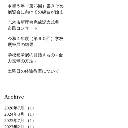
令和５年（第75回）書きぞめ
展覧会に向けての練習が始ま
ります
志木市新庁舎完成記念式典
市民コンサート
令和４年度（第６０回）学校
硬筆展の結果
学校硬筆展の目指すもの - 全
力投球の方法 -
土曜日の体験教室について
Archive
2026年7月
（1）
1件の記事
2024年3月
（1）
1件の記事
2023年7月
（1）
1件の記事
2023年2月
（1）
1件の記事