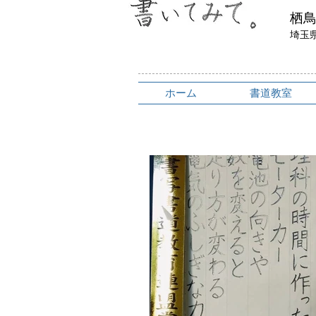
​栖
埼玉
ホーム
書道教室