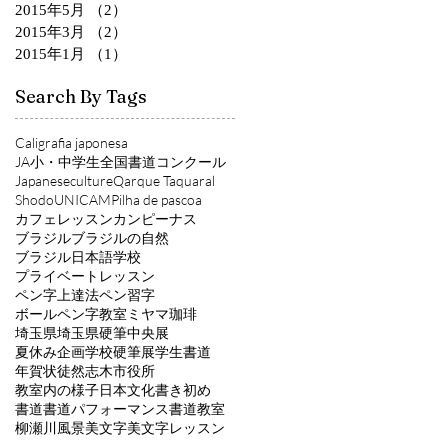
2015年5月
（2）
2件の記事
2015年3月
（2）
2件の記事
2015年1月
（1）
1件の記事
Search By Tags
Caligrafia japonesa
JA小・中学生全国書道コンクール
Japaneseculture
Qarque Taquaral
Shodo
UNICAMP
ilha de pascoa
カフェレッスン
カンピーナス
ブラジル
ブラジルの自然
ブラジル日本語学校
プライベートレッスン
ペン字上達法
ペン習字
ボールペン字教室
ミヤマ珈琲
埼玉県
埼玉県硬筆中央展
夏休み企画
学校硬筆展
学生書道
年賀状
徒然
志木市役所
教室内の様子
日本文化
書き初め
書道
書道パフォーマンス
書道教室
柳瀬川風景
美文字
美文字レッスン