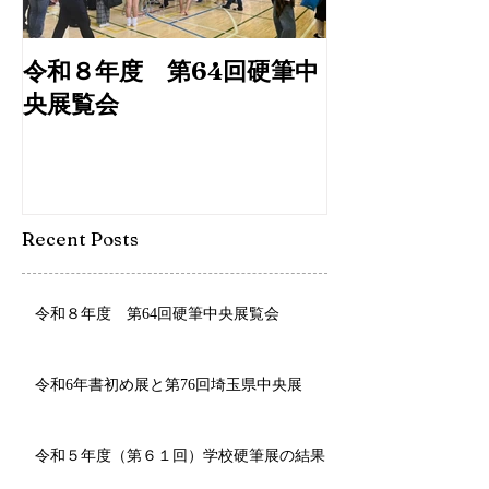
令和８年度 第64回硬筆中
令和6年書初め
央展覧会
埼玉県中央展
Recent Posts
令和８年度 第64回硬筆中央展覧会
令和6年書初め展と第76回埼玉県中央展
令和５年度（第６１回）学校硬筆展の結果