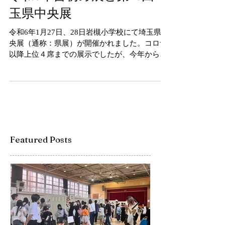
令和6年書初め展と第76回埼
玉県中央展
令和6年1月27日、28日岩槻小学校にて埼玉県中
央展（通称：県展）が開催かれました。コロナ
以降上位４席までの展示でしたが、今年から県
展推薦以上の作品が展示されました。コロナ前
のように県展入選者全員の展示がまた行われる
といいなと思います。今年はあいにくインフル
エンザにかかり、...
Featured Posts