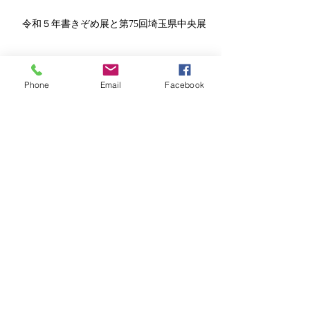
令和５年書きぞめ展と第75回埼玉県中央展
Phone
Email
Facebook
新年に思うこと 令和５年
令和５年（第75回）書きぞめ展覧会に向け
ての練習が始まります
志木市新庁舎完成記念式典 市民コンサー
ト
令和４年度（第６０回）学校硬筆展の結果
学校硬筆展の目指すもの - 全力投球の方法
-