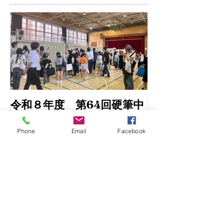
Featured Posts
Phone
Email
Facebook
令和８年度 第64回硬筆中
令和6年書初め
央展覧会
埼玉県中央展
Recent Posts