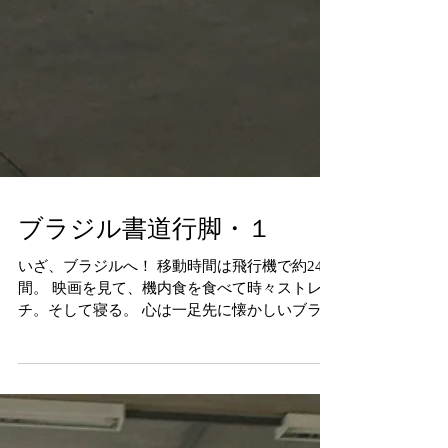
ブラジル書道行脚・１
いざ、ブラジルへ！ 移動時間は飛行機で約24時
間。 映画を見て、機内食を食べて時々ストレッ
チ。そして寝る。 心は一足先に懐かしいブラジ
ルへ。 移動の長さは全然苦痛でない私です。む
しろ、ワクワクしながら過ごすこの移動が好
き。