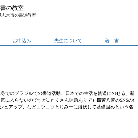
鳥書の教室
県志木市の書道教室
お申込み
先生について
著 書
単身でのブラジルでの書道活動、日本での生活を軌道にのせる、新
気に入らないのですが...たくさん課題ありで）四苦八苦のSNSの作
シュアップ、などコツコツとじみーに潜伏して基礎固めという名