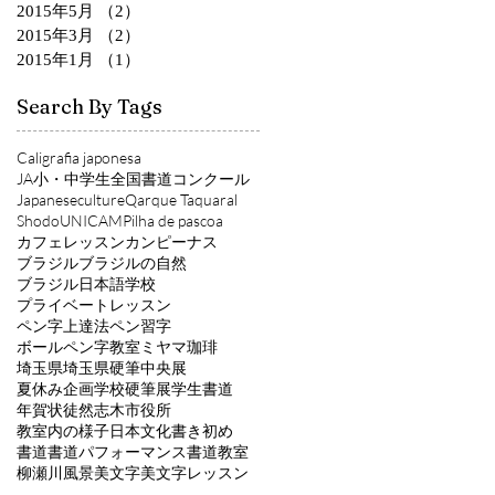
2015年5月
（2）
2件の記事
2015年3月
（2）
2件の記事
2015年1月
（1）
1件の記事
Search By Tags
Caligrafia japonesa
JA小・中学生全国書道コンクール
Japaneseculture
Qarque Taquaral
Shodo
UNICAMP
ilha de pascoa
カフェレッスン
カンピーナス
ブラジル
ブラジルの自然
ブラジル日本語学校
プライベートレッスン
ペン字上達法
ペン習字
ボールペン字教室
ミヤマ珈琲
埼玉県
埼玉県硬筆中央展
夏休み企画
学校硬筆展
学生書道
年賀状
徒然
志木市役所
教室内の様子
日本文化
書き初め
書道
書道パフォーマンス
書道教室
柳瀬川風景
美文字
美文字レッスン