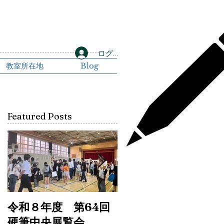
ログイン
教室所在地
Blog
Featured Posts
教
令和８年度 第64回
令和6年書初め展と
硬筆中央展覧会
76回埼玉県中央展