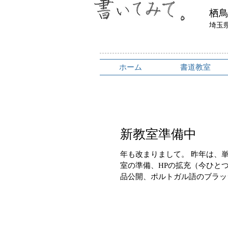
​栖
埼玉
ホーム
書道教室
新教室準備中
年も改まりまして。 昨年は、
室の準備、HPの拡充（今ひとつ
品公開、ポルトガル語のブラッ
の...