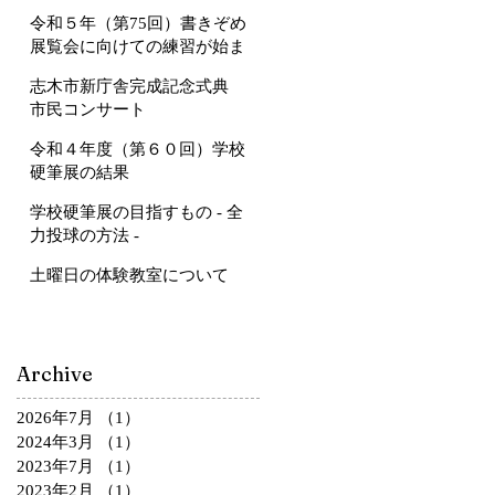
令和５年（第75回）書きぞめ
展覧会に向けての練習が始ま
ります
志木市新庁舎完成記念式典
市民コンサート
令和４年度（第６０回）学校
硬筆展の結果
学校硬筆展の目指すもの - 全
力投球の方法 -
土曜日の体験教室について
Archive
2026年7月
（1）
1件の記事
2024年3月
（1）
1件の記事
2023年7月
（1）
1件の記事
2023年2月
（1）
1件の記事