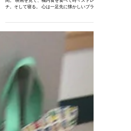
ブラジル書道行脚・１
いざ、ブラジルへ！ 移動時間は飛行機で約24時
間。 映画を見て、機内食を食べて時々ストレッ
チ。そして寝る。 心は一足先に懐かしいブラジ
ルへ。 移動の長さは全然苦痛でない私です。む
しろ、ワクワクしながら過ごすこの移動が好
き。